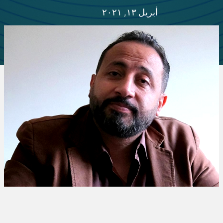
أبريل ١٣, ٢٠٢١