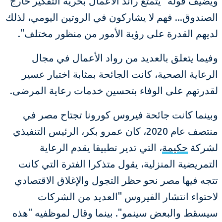
ويضيف قوله "يتمتع رائد الأعمال بحرية التفكير خارج
الصندوق... فهم لا يشاركون في الروتين اليومي، لذلك
لديهم القدرة على رؤية الأمور من منظور مختلف".
وفيما يتعلق بالعديد من رواد الأعمال في مجال
الرعاية الصحية، كانت الجائحة بمثابة اختبار عسير
لقدرتهم على الوفاء بتحسين خدمات رعاية المرضى.
وبينما كانت جائحة فيروس كورونا تجتاح مصر في
منتصف عام 2020، كان عمرو بكر، الرئيس التنفيذي
لشركة
حكيمة
، التي تدير تطبيقا يقدم الرعاية
التمريضية المنزلية، يقول متذكرا الفترة التي كانت
تتجه فيها مصر نحو حظر التجول والإغلاق الاقتصادي
لاحتواء انتشار الفيروس "العديد من الشركات
سيسقط والبعض سينمو". بينما وقال لموظفيه "هذه