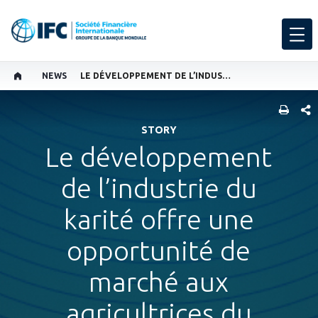
NEWS
LE DÉVELOPPEMENT DE L’INDUSTRIE DU KARITÉ OFFRE UNE OPPORTUNITÉ DE MARCHÉ AUX AGRICULTRICES DU MALI
PART
STORY
Le développement
de l’industrie du
karité offre une
opportunité de
marché aux
agricultrices du