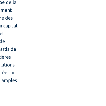
pe de la
pement
ne des
 capital,
 et
 de
iards de
cières
lutions
créer un
s amples