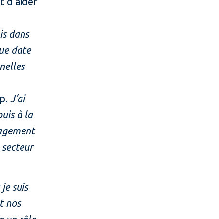
t d’aider
pis dans
gue date
nelles
op.
J’ai
ouis à la
ngagement
 secteur
je suis
t nos