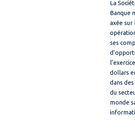
La Sociét
Banque m
axée sur 
opération
ses compé
d’opport
l’exercic
dollars e
dans des
du secteu
monde sa
informati