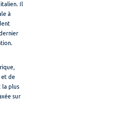
talien. Il
le à
dent
 dernier
tion.
d
rique,
 et de
 la plus
axée sur