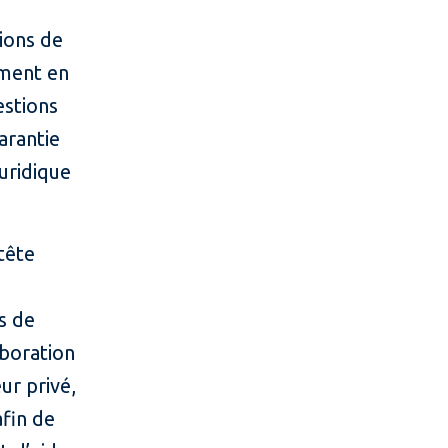
tions de
mment en
estions
arantie
juridique
 tête
s de
aboration
ur privé,
fin de