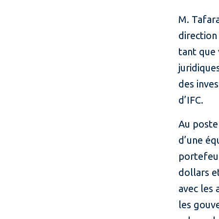
M. Tafara
directio
tant que 
juridique
des inves
d’IFC.
Au poste 
d’une éq
portefeui
dollars e
avec les 
les gouv