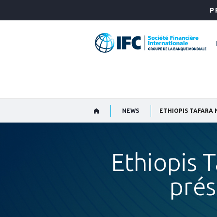
Skip
P
to
Main
Navigation
NEWS
Ethiopis 
prés