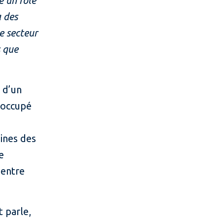
e un rôle
a des
e secteur
s que
e d’un
a occupé
ines des
e
 entre
t parle,