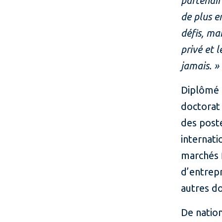
partenair
de plus e
défis, ma
privé et 
jamais. »
Diplômé d
doctorat 
des poste
internat
marchés f
d’entrepr
autres d
De nation