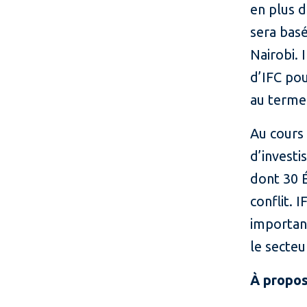
en plus de
sera bas
Nairobi. 
d’IFC pou
au terme 
Au cours 
d’investi
dont 30 É
conflit. 
importan
le secte
À propos