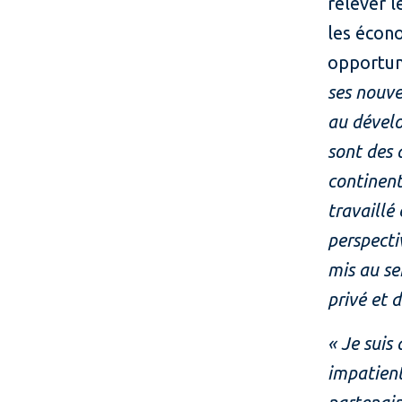
relever 
les écono
opportun
ses nouve
au dévelo
sont des 
continent
travaillé
perspecti
mis au se
privé et 
« Je suis
impatient