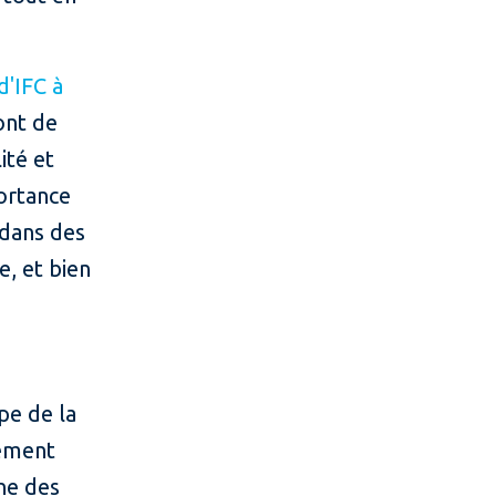
d'IFC à
ont de
ité et
portance
 dans des
e, et bien
pe de la
pement
ne des