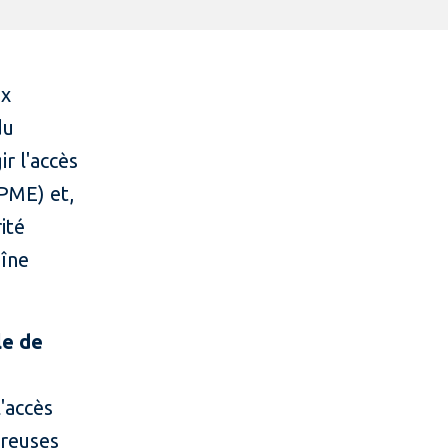
ux
du
ir l'accès
PME) et,
ité
aîne
le de
l'accès
breuses