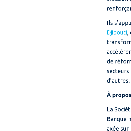
renforçan
Ils s’app
Djibouti
,
transfor
accélérer
de réfor
secteurs 
d’autres.
À propos
La Sociét
Banque m
axée sur 