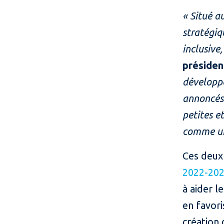
« Situé a
stratégiq
inclusive
présiden
développe
annoncés 
petites e
comme un 
Ces deux 
2022-202
à aider l
en favori
création