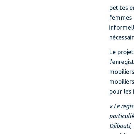
petites e
femmes e
informel
nécessair
Le projet
l'enregis
mobiliers
mobiliers
pour les
« Le regi
particuli
Djibouti,