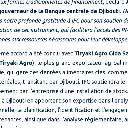
ux formes traditionnelles de financement
, déclare
ouverneur de la Banque centrale de Djibouti
.
N
 notre profonde gratitude à IFC pour son soutien d
tion de cet instrument, qui facilitera l’accès des P
nnes aux ressources nécessaires pour leur développ
ème accord a été conclu avec
Tiryaki Agro Gida S
Tiryaki Agro
), le plus grand exportateur agroalim
e, qui gère des denrées alimentaires clés, comme 
céréales, transitant par Djibouti. IFC soutiendra le
ement par l'entreprise d'une installation de stoc
 à Djibouti en apportant son expertise dans l'anal
nelle, la planification, l'identification et l'engag
renantes, ainsi que dans l'analyse réglementaire, a