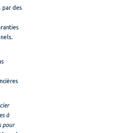
s par des
ranties
nels.
ns
ancières
cier
es à
s pour