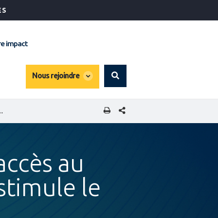
ÉS
e impact
global
Nous rejoindre
Search
dropdown
PARTAGER CETTE PAGE
ENT POUR LES PME ET STIMULE LE COMMERCE RÉGIONAL
'accès au
stimule le