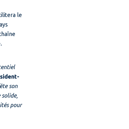
litera le
ays
 chaîne
.
tentiel
sident-
fête son
solide,
ités pour