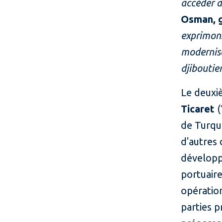
accéder a
Osman, g
exprimons
modernisa
djiboutie
Le deuxi
Ticaret
(
de Turqui
d'autres 
développ
portuaire
opération
parties p