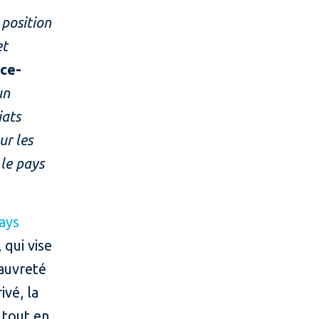
 position
et
ice-
un
iats
ur les
 le pays
ays
, qui vise
pauvreté
ivé, la
 tout en