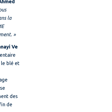
Ahmed
ous
ans la
ME
ement. »
anayi Ve
entaire
le blé et
kage
yse
ement des
fin de