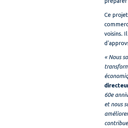
préparer 
Ce projet
commerce 
voisins. 
d'approvs
« Nous so
transform
économiq
directeu
60e anniv
et nous s
améliorer
contribue