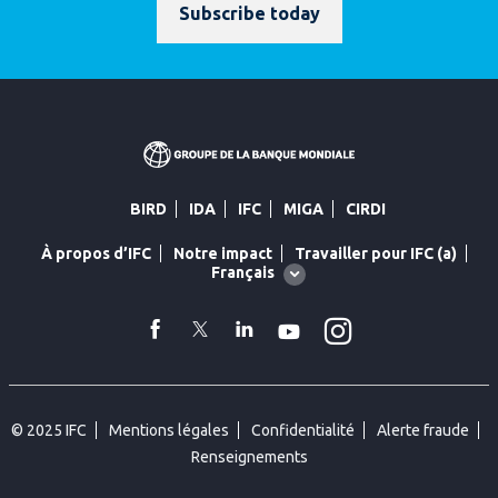
Subscribe today
BIRD
IDA
IFC
MIGA
CIRDI
À propos d’IFC
Notre impact
Travailler pour IFC (a)
Global
Français
language
toggler
Instagram
facebook
Twitter
Linkedin
YouTube
© 2025 IFC
Mentions légales
Confidentialité
Alerte fraude
Renseignements