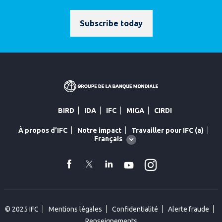
Subscribe today
BIRD
IDA
IFC
MIGA
CIRDI
À propos d’IFC
Notre impact
Travailler pour IFC (a)
Global
Français
language
toggler
Instagram
facebook
Twitter
Linkedin
YouTube
© 2025 IFC
Mentions légales
Confidentialité
Alerte fraude
Renseignements