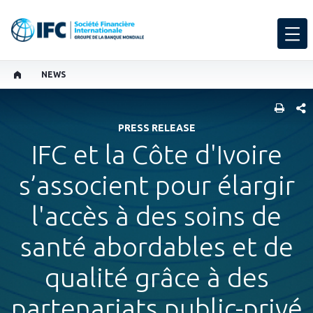
NEWS
PART
PRESS RELEASE
IFC et la Côte d'Ivoire
s’associent pour élargir
l'accès à des soins de
santé abordables et de
qualité grâce à des
partenariats public-privé