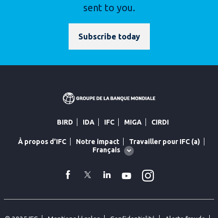
sent to you.
Subscribe today
BIRD
IDA
IFC
MIGA
CIRDI
À propos d’IFC
Notre impact
Travailler pour IFC (a)
Global
Français
language
toggler
Instagram
facebook
Twitter
Linkedin
YouTube