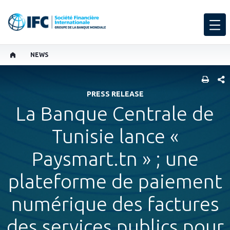
NEWS
PART
PRESS RELEASE
La Banque Centrale de
Tunisie lance «
Paysmart.tn » ; une
plateforme de paiement
numérique des factures
des services publics pour