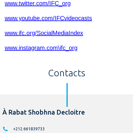
www.twitter.com/IFC_org
www.youtube.com/IFCvideocasts
www.ifc.org/SocialMediaIndex
www.instagram.com\ifc_org
Contacts
À Rabat Shobhna Decloitre
+212 661839733