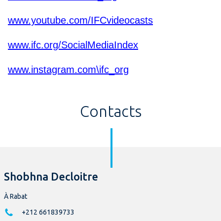
www.youtube.com/IFCvideocasts
www.ifc.org/SocialMediaIndex
www.instagram.com\ifc_org
Contacts
Shobhna Decloitre
À Rabat
+212 661839733