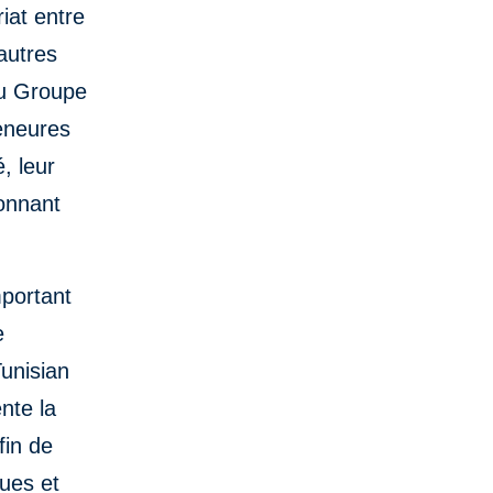
iat entre
autres
du Groupe
eneures
, leur
donnant
mportant
e
unisian
nte la
fin de
ques et