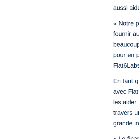
aussi aid
« Notre p
fournir a
beaucoup
pour en p
Flat6Lab
En tant q
avec Flat
les aider
travers u
grande in
« Le fina