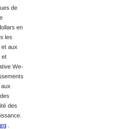
ques de
e
ollars en
s les
 et aux
 et
iative We-
tissements
t aux
 des
ité des
oissance.
org
.