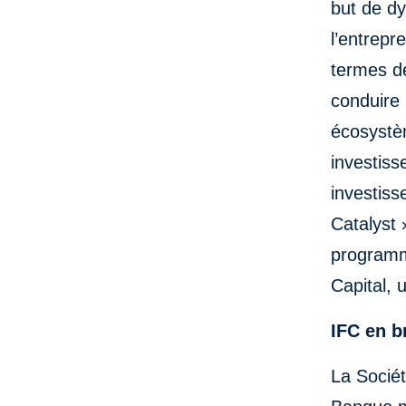
but de dy
l’entrepre
termes d
conduire 
écosystèm
investiss
investis
Catalyst 
programme
Capital, 
IFC en br
La Sociét