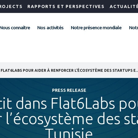
ROJECTS
RAPPORTS ET PERSPECTIVES
ACTUALIT
Nous connaître
Nos activités
Notre présence mondiale
Notr
IFC INVESTIT DANS FLAT6LABS POUR AIDER À RENFORCER
PRESS RELEASE
tit dans Flat6Labs po
 l’écosystème des s
Tunisie