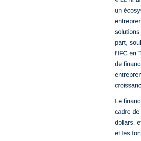
un écosys
entrepre
solutions
part, so
l’IFC en 
de finan
entrepren
croissanc
Le financ
cadre de 
dollars, 
et les f