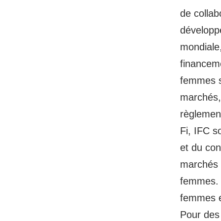
de colla
développ
mondiale,
financem
femmes s
marchés, 
règlement
Fi, IFC s
et du con
marchés 
femmes. 
femmes en
Pour des 