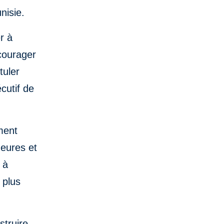
nisie.
r à
ncourager
tuler
cutif de
ment
neures et
 à
 plus
struire