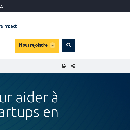
ÉS
e impact
global
Nous rejoindre
Search
dropdown
PARTAGER CETTE PAGE
 L’ÉCOSYSTÈME DES STARTUPS EN TUNISIE
ur aider à
tartups en