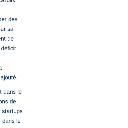
per des
our sa
ent de
déficit
a
 ajouté.
t dans le
ions de
e startups
 dans le