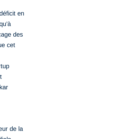
déficit en
qu’à
rçage des
ue cet
rtup
t
kar
œur de la