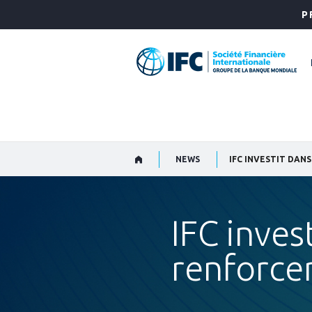
Skip
P
to
Main
Navigation
NEWS
IFC inves
renforcer