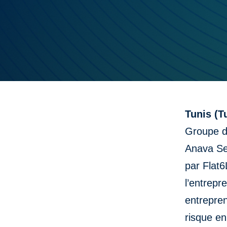
Tunis (T
Groupe de
Anava Se
par Flat6
l’entrepr
entrepren
risque e