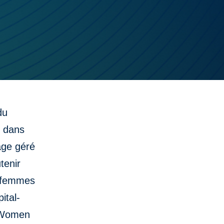
du
s dans
age géré
tenir
s femmes
ital-
e Women