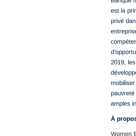
Banque m
est la pr
privé dan
entrepris
compétenc
d’opportu
2019, le
développe
mobiliser
pauvreté 
amples in
À propos
Women Ent