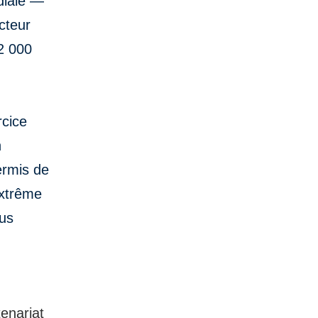
diale —
cteur
 2 000
rcice
n
ermis de
extrême
lus
enariat