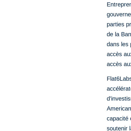
Entrepren
gouverne
parties p
de la Ba
dans les 
accès aux
accès au
Flat6Labs
accélérat
d’invest
American
capacité 
soutenir 