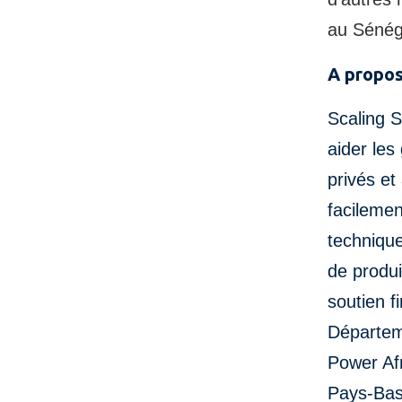
au Sénéga
A propos
Scaling S
aider le
privés et
facilemen
techniqu
de produi
soutien f
Départem
Power Afr
Pays-Bas