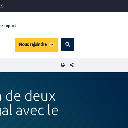
ÉS
e impact
global
Nous rejoindre
Search
dropdown
PARTAGER CETTE PAGE
LE SOUTIEN D’IFC
n de deux
al avec le