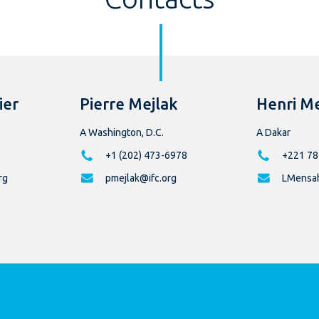
ier
Pierre Mejlak
Henri M
A Washington, D.C.
A Dakar
+1 (202) 473-6978
+221 78
rg
pmejlak@ifc.org
LMensah