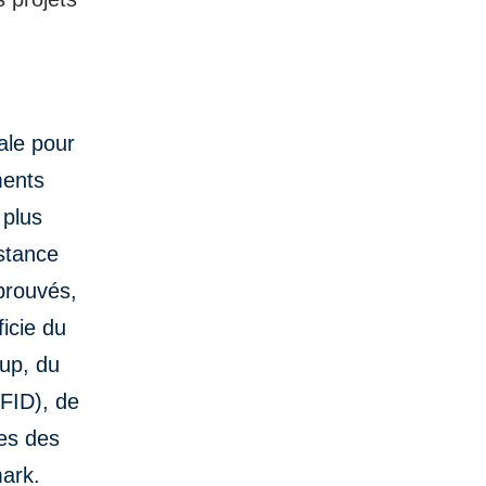
ale pour
ments
 plus
istance
prouvés,
icie du
oup, du
FID), de
res des
mark.