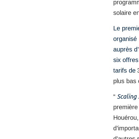
programme
solaire e
Le premie
organisé 
auprès d’
six offre
tarifs de
plus bas 
Scaling 
“
première 
Houérou,
d’importa
d’autres 