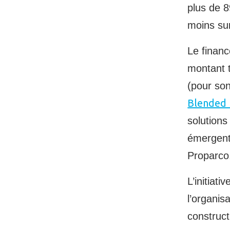
plus de 8
moins sur
Le financ
montant t
(pour so
Blended 
solutions
émergen
Proparco
L’initiativ
l’organis
construct