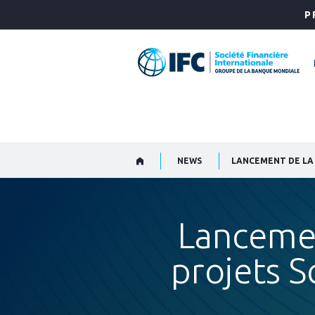
Skip
P
to
Main
Navigation
NEWS
Lancemen
projets S