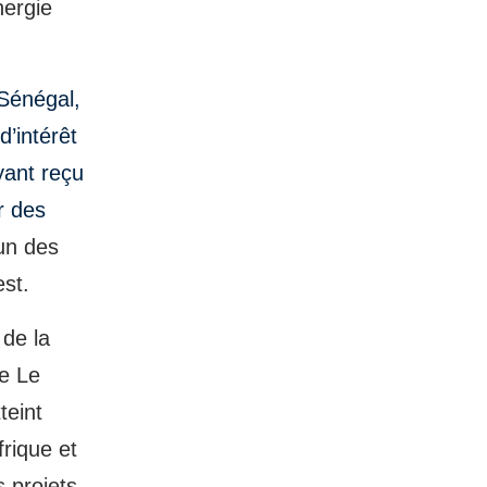
nergie
Sénégal,
d’intérêt
yant reçu
r des
’un des
est.
de la
pe Le
teint
frique et
 projets