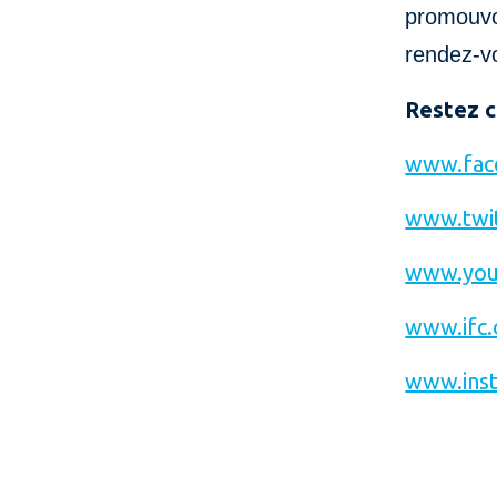
promouvoi
rendez-vo
Restez 
www.fac
www.twit
www.you
www.ifc.
www.inst