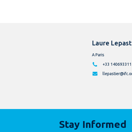
Laure Lepast
A Paris
+33 140693311
llepastier@ifc.o
Stay Informed