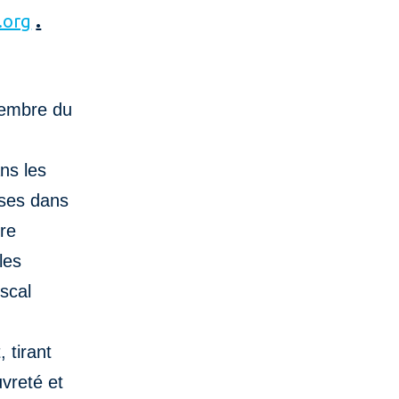
.org
.
membre du
ns les
ises dans
tre
les
iscal
 tirant
uvreté et