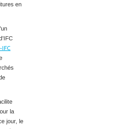
itures en
’un
d’IFC
-IFC
e
archés
de
ilite
our la
e jour, le