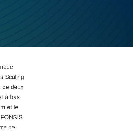
anque
ts Scaling
n de deux
et à bas
am et le
l, FONSIS
rre de