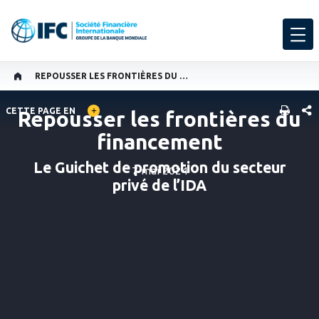
REPOUSSER LES FRONTIÈRES DU FINANCEMENT
GLOBAL LANGUAGE TOGGLER
PART
CETTE PAGE EN
Repousser les frontières du
financement
Le Guichet de promotion du secteur
7 mai 2024
privé de l’IDA