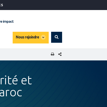
ÉS
e impact
global
Nous rejoindre
Search
dropdown
PARTAGER CETTE PAGE
ité et
Maroc