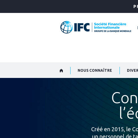
Skip
P
to
Main
Navigation
NOUS CONNAÎTRE
DIVER
Cons
l’é
Créé en 2015, le Co
un personnel de ta