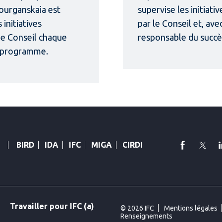
ourganskaia est
supervise les initiati
initiatives
par le Conseil et, av
 le Conseil chaque
responsable du succ
u programme.
faceboo
Twi
BIRD
IDA
IFC
MIGA
CIRDI
Travailler pour IFC (a)
© 2026 IFC
Mentions légales
Renseignements