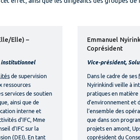
 cet effet, ainsi que les dirigeants des groupes de
le/Elle) –
Emmanuel Nyirinkin
Coprésident
institutionnel
Vice-président, Solu
ités
de supervision
Dans le cadre de ses
ux ressources
Nyirinkindi veille à i
s services de soutien
pratiques en matière 
que, ainsi que de
d’environnement et d
cation interne et
l’ensemble des opérati
ctivités d'IFC, Mme
que dans son progra
seil d’IFC sur la
projets en amont, Up
lusion (DEI). En tant
coprésident du Conseil