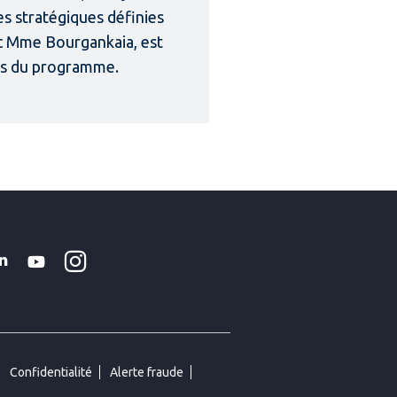
ves stratégiques définies
ec Mme Bourgankaia, est
ès du programme.
Instagram
k
tter
Linkedin
YouTube
Confidentialité
Alerte fraude