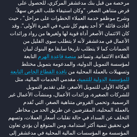
مرخصة من قبل بنك مدغشقر المركزي، للحصول على
قرض متناهي الصغر، “وكان استيفاء طلب القرض سهلاً،
وشرح موظفو خدمة العملاء الخطوات على مراحل" ، حيث
أفادت قائلة "لا أحد يفهم كل شيء في المرة الأولى". وقد
كان الائتمان الأصغر أداة قوية لها ولغيرها من رواد ورائدات
الأعمال في مدغشقر لأنه لا يتطلب سوى القليل من
الضمانات كما لا يتطلب تاريخا سابقا مع البنوك لبيان
الملاءة الائتمانية. وتساعد
منصة قاعدة الهرم
التابعة
لمؤسسة التمويل الدولية، والمدعومة بتمويل مختلط
وتسهيلات بالعملة المحلية من
نافذة القطاع الخاص التابعة
للمؤسسة الدولية للتنمية
، مقدمي الخدمات المالية، مثل
الوكالة الأولى للتمويل الأصغر، على تقديم التمويل
للشركات الصغيرة، ورائدات الأعمال، ومنشآت الأعمال غير
الرسمية. وتحمي القروض متناهية الصغر، التي تُقدم
بالعملة المحلية، المقترضين عن طريق الحد من مخاطر
التخلف عن السداد في حالة تقلبات أسعار العملات، وتسهم
في تحقيق تنمية أكثر استدامة. ومن المتوقع أن يؤدي تعاون
المؤسسة مع المؤسسات المالية المحلية في مدغشقر إلى