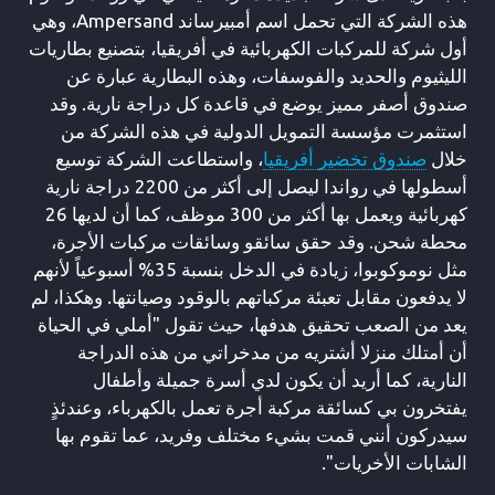
هذه الشركة التي تحمل اسم أمبيرساند Ampersand، وهي
أول شركة للمركبات الكهربائية في أفريقيا، بتصنيع بطاريات
الليثيوم والحديد والفوسفات، وهذه البطارية عبارة عن
صندوق أصفر مميز يوضع في قاعدة كل دراجة نارية. وقد
استثمرت مؤسسة التمويل الدولية في هذه الشركة من
خلال
صندوق تخضير أفريقيا
، واستطاعت الشركة توسيع
أسطولها في رواندا ليصل إلى أكثر من 2200 دراجة نارية
كهربائية ويعمل بها أكثر من 300 موظف، كما أن لديها 26
محطة شحن. وقد حقق سائقو وسائقات مركبات الأجرة،
مثل نوموكوبوا، زيادة في الدخل بنسبة 35% أسبوعياً لأنهم
لا يدفعون مقابل تعبئة مركباتهم بالوقود وصيانتها. وهكذا، لم
يعد من الصعب تحقيق هدفها، حيث تقول "أملي في الحياة
أن أمتلك منزلا أشتريه من مدخراتي من هذه الدراجة
النارية، كما أريد أن يكون لدي أسرة جميلة وأطفال
يفتخرون بي كسائقة مركبة أجرة تعمل بالكهرباء، وعندئذٍ
سيدركون أنني قمت بشيء مختلف وفريد، عما تقوم بها
الشابات الأخريات".