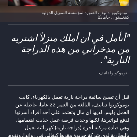
نوموكوبوا داتيف، الصورة لمؤسسة التمويل الدولية
كينغستون، جامايكا
"أتأمل في أن أملك منزلاً اشتريه
من مدخراتي من هذه الدراجة
النارية".
- نوموكوبوا داتيف
قبل أن تصبح سائقة دراجة نارية تعمل بالكهرباء، كانت
نوموكوبوا دياتيف، البالغة من العمر 22 عاما، عاطلة عن
العمل وليس لديها أي مال وتعتمد على أحد أفراد أسرتها
لدفع فواتيرها، لكنها وجدت فرصة عمل جذبت اهتمامها،
وهي قيادة مركبة أجرة (دراجة نارية) كهربائية تعمل
بالبطارية لدى شركة جديدة مقرها كيغالي في رواندا. وتقوم