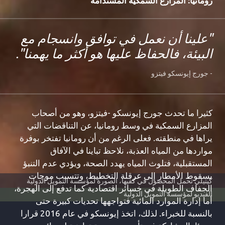
رومانيا: المزارع السمكية المستدامة
"علينا أن نعمل في توافق وانسجام مع
البيئة، فالحفاظ عليها هو أكثر ما يهمنا".
- جورج إيونسكو فيتزو
كثيرا ما تحدث جورج إيونسكو -فيتزو، وهو من أصحاب
المزارع السمكية في وسط رومانيا، عن التناقضات التي
يراها في منطقته. فعلى الرغم من أن رومانيا تفتخر بوفرة
مواردها من المياه العذبة، نلاحظ تباينا في الآفاق
المستقبلية، فتلوث المياه يهدد الصحة، ويؤدي عدم التنبؤ
بسقوط الأمطار إلى عرقلة التخطيط، وتتسبب موجات
كيتيلي تحمل المحصول في كفيها، الصورة لمؤسسة التمويل الدولية
الجفاف الطويلة في خسائر اقتصادية كما تدفع إلى الهجرة،
الفيديو لمؤسسة التمويل الدولية
أما إدارة الموارد المائية فتواجهها تحديات كبيرة حتى
بالنسبة للخبراء. لذلك، اتخذ إيونسكو في عام 2016 قرارا