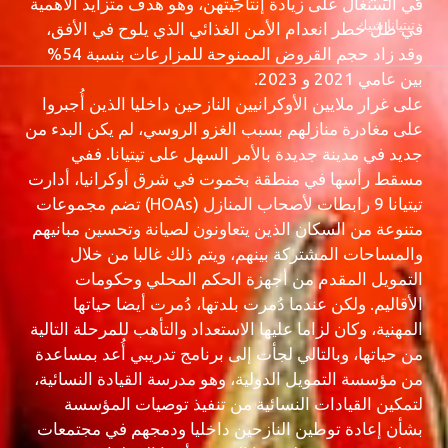
في السنغال على زيادة إنتاجيتهن، وهو هدف متزايد الأهمية
- تيتيانا شيك
في ظل خطر انعدام الأمن الغذائي الذي يلوح في الأفق،
وقد زاد حجم القروض الممنوحة للمزارعات بنسبة 54%
بين عامي 2021 و 2023.
على غرار ملايين الأوكرانيين النازحين داخليا الذين أُجبروا
على مغادرة منازلهم بسبب الغزو الروسي، لم يكن البدء من
جديد في مدينة جديدة بالأمر السهل على تيتيانا. ففي
مسقط رأسها في منطقة بخموت في شرق أوكرانيا، أدارت
تيتيانا 9 رابطات لأصحاب المنازل (HOAs) تضم مجموعات
متنوعة من السكان الذين يتعاونون لصيانة وتحسين مبانيهم
والمساحات المشتركة بينهم، ويتم ذلك غالبا من خلال
التمويل المقدم من أجهزة الحكم المحلي وحكومات
الأقاليم. ولكن عندما دُمرت بلدتها، دُمرت أيضا حياتها
المهنية، وكان لزاما عليها الاستعداد والتأهب للمرحلة التالية
من حياتها، وبالتالي لجأت إلى برنامج تدريبي أُعد بمساعدة
من مؤسسة التمويل الدولية، وهو مدرسة القيادة النسائية،
لتمكين القيادات النسائية من تنفيذ توصيات المؤسسة
بشأن إعادة توطين النازحين داخليا ودمجهم في مجتمعات