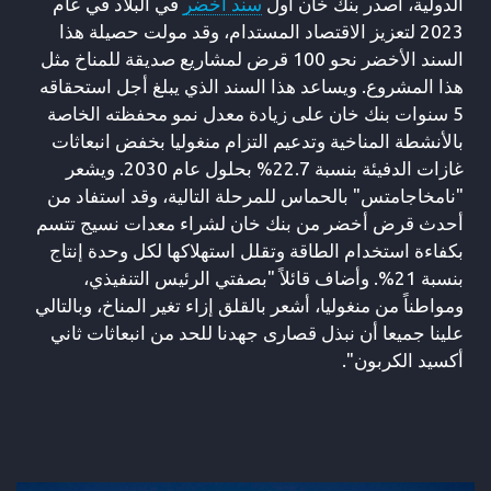
الدولية، أصدر بنك خان أول
سند أخضر
في البلاد في عام
2023 لتعزيز الاقتصاد المستدام، وقد مولت حصيلة هذا
السند الأخضر نحو 100 قرض لمشاريع صديقة للمناخ مثل
هذا المشروع. ويساعد هذا السند الذي يبلغ أجل استحقاقه
5 سنوات بنك خان على زيادة معدل نمو محفظته الخاصة
بالأنشطة المناخية وتدعيم التزام منغوليا بخفض انبعاثات
غازات الدفيئة بنسبة 22.7% بحلول عام 2030. ويشعر
"نامخاجامتس" بالحماس للمرحلة التالية، وقد استفاد من
أحدث قرض أخضر من بنك خان لشراء معدات نسيج تتسم
بكفاءة استخدام الطاقة وتقلل استهلاكها لكل وحدة إنتاج
بنسبة 21%. وأضاف قائلاً "بصفتي الرئيس التنفيذي،
ومواطناً من منغوليا، أشعر بالقلق إزاء تغير المناخ، وبالتالي
علينا جميعا أن نبذل قصارى جهدنا للحد من انبعاثات ثاني
أكسيد الكربون".