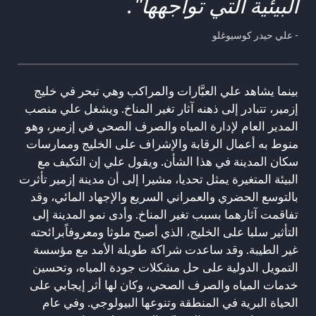
البيئية التي تواجهها".
- علي حيدر كوسيوغلو
بينما يشاهد علي العبَّارات والمراكب وهي تبحر في خليج
إزمير، تتبادر إلى ذهنه آثار تغير المناخ. ويشغل علي منصب
المدير العام لإدارة المياه والصرف الصحي في إزمير، وهو
منوط به أعمال الرقابة والإشراف على الخليج وممارسات
سكان المدينة في هذا الشأن. ويقول علي إن التكيف مع
البيئة المتغيرة يمثل تحديا، مشيرا إلى أن مدينة إزمير تأثرت
بالتوسع الحضري والعمراني السريع والإجهاد المائي، وقد
تفاقمت آثارهما بسبب تغير المناخ. وأدى نمو المدينة إلى
التأثير سلبا على الخليج، الذي أصبح ملوثا ومعروفاًبرائحته
غير الطيبة. وقد ساعدت شراكة طويلة الأمد مع مؤسسة
التمويل الدولية على حل مشكلات جودة المياه، وتحسين
خدمات المياه والصرف الصحي، وكان لها أثر إيجابي على
الحياة البرية في المنطقة وتنوعها البيولوجي. وفي عام