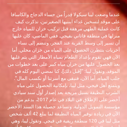
عندما وضعت ليبا سيكولا قِدراً من حساء الدجاج والكاسافا
على موقد لتسخين غداء ابنتيها الصغيرتين، تذكرت كيف
كانت عملية الطهي مرهقة قبل تركيب خزان للمياه خارج
منزلها في منطقة فاتاني بفيجي. ففي الماضي، كان عليها
أن تسير إلى وسط القرية عند الفجر، وتنضم إلى نساء
أخريات ينتظرن الحصول على المياه من خزان محلي. أما
الآن فهي تقوم بإعداد الطعام بمياه الأمطار التي يتم غليها
بعد الحصول عليها من خزان مياه كبير على بعد خطوات من
الموقد. وتقول ليبا: "[قبل ذلك]، كنا نمضي اليوم كله في
جلب المياه، أما الآن، فنبقى مع أسرتنا أو نكسب المال".
ويتمتع أهل فيجي، مثل ليبا، بإمكانية الحصول على مياه
الشرب النظيفة بسبل مريحة بعد إصدار أول سند سيادي
أخضر على الإطلاق في البلاد في عام 2017، بدعم من
مؤسسة التمويل الدولية. وتساعد حصيلة هذا السند الأخضر
الآن في زيادة توفير المياه النظيفة لما يبلغ 42 ألف شخص
مثل ليبا في 120 منطقة ريفية في فيجي. وتقول ليبا، وهي