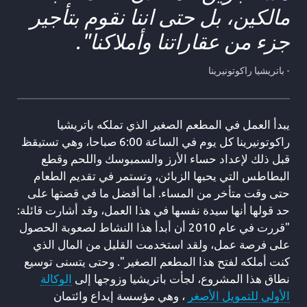
مالكين، بل حتى اننا نقوم بتأجير
جزء من عقاراتنا وأملاكنا".
- باتريشيا راكوتونيرينا
يبدأ العمل في المطعم الصغير الذي تملكه باتريشيا
راكوتونيرينا كل يوم في الساعة 6:00 صباحا، وهي تستيقظ
قبل ذلك لإعداد حساء الأرز والسمبوسك واللحم وقطع
البطاطس التي يحبها الزبائن، وتستمر في تقديم الطعام
حتى وقت متأخر من المساء. أما أفضل ما في قصتها على
حد قولها أنها سيدة نفسها في هذا العمل، وقد أشارت قائلة:
"قررت في عام 2010 أن أبدأ هذا النشاط لصعوبة الحصول
على فرصة عمل، ولقد استخدمت القليل من المال الذي
كنت أملكه لفتح هذا المطعم الصغير". وحتى يتسنى توسيع
نطاق هذا المشروع، لجأت باتريشيا وزوجها إلى
الوكالة
الأولى للتمويل الأصغر
، وهي مؤسسة إيداع وائتمان