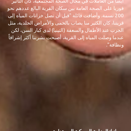
أيضا من العاملات في مجال الصحة المجتمعية، كان التأثير
فوريا على الصحة العامة بين سكان القرية البالغ عددهم نحو
200 نسمة. وأضافت قائلة "قبل أن تصل خزانات المياه إلى
قريتنا، كان الكثير منا يصاب بالحمى والأمراض الجلدية، مثل
الجرب عند الأطفال والسعفة (التينيا) لدى كبار السن، لكن
عندما وصلت المياه إلى القرية، أصبحت بشرتنا أكثر إشراقاً
ونظافة".
جورج إيونسكو فيتزو، الصورة لمؤسسة التمويل الدولية