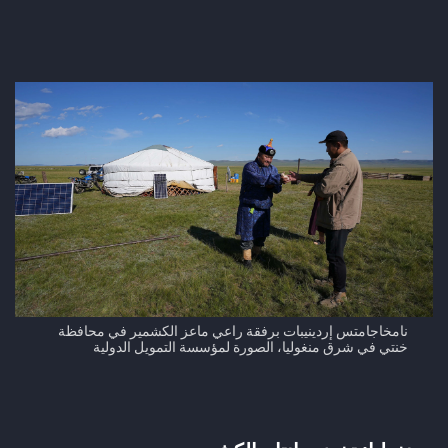
نامخاجامتس إردينيبات برفقة راعي ماعز الكشمير في محافظة
خنتي في شرق منغوليا، الصورة لمؤسسة التمويل الدولية