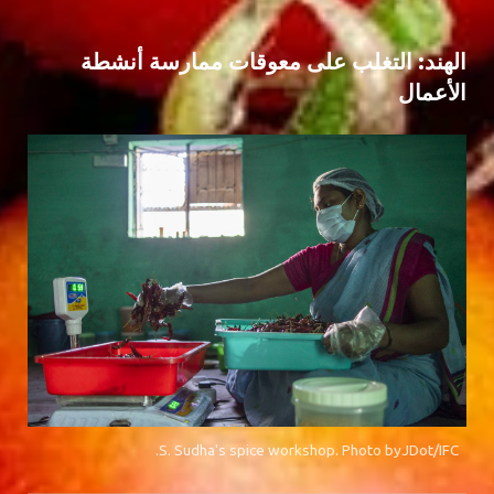
الهند: التغلب على معوقات ممارسة أنشطة
الأعمال
S. Sudha's spice workshop. Photo byJDot/IFC.