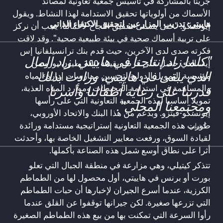
جريئا بالمشاركة في تأسيس جمعية تعاونية لمصائد
الأسماك من أولوياتها تحقيق الاستدامة لهذا النشاط. ويقول
هاييتي: تدريب المزارعين لتحقيق الاكتفاء الذاتي
إيونسكو: "حتى يتسنى تحقيق النجاح لأعمالنا، يجب أن نركز
على تربية أسماك صحية في بيئة طبيعية صحية". وقد لاقت
فكرته صدى لدى الآخرين، حيث قدم بنك ترانسيلفانيا إس
"كلما زاد إنتاجنا في هاييتي، زاد المال
إيه، الذي حصل على قرض بقيمة 100 مليون يورو من
الذي يبقى في هاييتي، وزادت بذلك
مؤسسة التمويل الدولية لتحسين ممارسات إدارة المياه
والمساهمة في استدامة المحيطات وموارد المياه العذبة،
قدرتنا على رعاية أطفالنا وأسرنا
تمويلا أساسيا لهذه الجمعية التعاونية التي على رأسها
ومجتمعنا المحلي".
إيونسكو-فيتزو. وبدعم من هذا البنك والاتحاد الأوروبي،
طورت هذه الجمعية التعاونية إستراتيجية مستدامة ورائدة
- كيتيلي
لقيادة السوق، ورفعت معايير التشغيل الخاصة بها، وأحدثت
أثرا على نطاق أوسع شمل هذه الصناعة بأكملها.
تتذكر كيتيلي، وهي مزارعة في منطقة الجبال التي تعلو
بورت أو برنس في هاييتي، أول محصول لها من الطماطم
الكرزية، عندما أسرع الجيران لإخبارها أن حبات الطماطم
التي تزرعها صغيرة. لكن جيرانها توقفوا عن القلق عندما
رأوا السرعة التي تمكنت بها من بيع هذه الطماطم الصغيرة