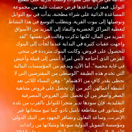
التوابل. فبعد أن ساعدها قرض حصلت عليه من مجموعة
المساعدة الذاتية على شراء مطحنة، بدأت في بيع التوابل
وتوصيلها إلى بيوت القرية. ويتطلب التوسع في هذا النشاط
لتغطية المراكز الحضرية والنفاذ إلى المزيد من الأسواق
المزيد من المال، لكنها تذكرت وقالت في نفسها: "لقد
واجهت عقبات كثيرة في البداية عندما لجأت إلى البنوك
للحصول على قروض، وكانت البنوك مترددة في منحي
القرض الذي أحتاجه لأنني امرأة أنتمي إلى قبيلة وأعيش
في غابة محمية". أما الآن، وبدعم من المؤسسات المالية
التي تخدم هذه الطبقة "الوسطى من المقترضين التي لا
تحظى بقدر كافٍ من الاهتمام" - وهن النساء اللائي تعد
أنشطة أعمالهن أكبر من أن تحصل على قروض متناهية
الصغر وأصغر من أن تحصل على القروض المصرفية
التقليدية، فإن سودها تدير متجرا للتوابل بالقرب من بلدة
كويمباتور في مقاطعة تاميل نادو، كما تبيع منتجاتها عبر
الإنترنت. وساعد التعاون وتضافر الجهود بين البنك الدولي
ومؤسسة التمويل الدولية سودها ومثيلاتها من رائدات
الأعمال الهنديات على تحقيق أحلامهن. ومنذ عام 2011،