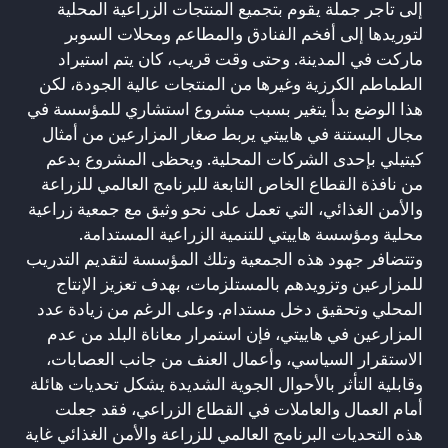
إلى تاجر جملة يقوم بتجميع المنتجات الزراعية المحلية
لتوريدها إلى أفخم الفنادق والمطاعم ومحلات السوبر
ماركت في المدينة. وحتى وقت قريب، كان يتم استيراد
الطماطم الكرزية وغيرها من المنتجات عالية الجودة، لكن
هذا الوضع بدأ يتغير بسبب مشروع استشاري للمؤسسة في
مجال البستنة في هاييتي يربط صغار المزارعين من أمثال
كيتيلي بإحدى الشركات المحلية. ويحظى المشروع بدعم
من نافذة القطاع الخاص التابعة للبرنامج العالمي للزراعة
والأمن الغذائي، التي تعمل على نحو وثيق مع جمعية زراعية
محلية ومؤسسة هاييتي للتنمية الزراعية المستدامة.
وتتضافر جهود هذه الجمعية وتلك المؤسسة لتقديم التدريب
للمزارعين وتزويدهم بالمستلزمات، بهدف تعزيز الإنتاج
المحلي وتحقيق دخل مستدام. وعلى الرغم من زيادة عدد
المزارعين في هاييتي، فإن استمرار معاناة البلد من عدم
الاستقرار السياسي، وأعمال العنف من جانب العصابات،
وقابلية التأثر بالأحوال الجوية الشديدة يشكل تحديات هائلة
أمام العمال والعاملات في القطاع الزراعي، فقد جعلت
هذه التحديات البرنامج العالمي للزراعة والأمن الغذائي غاية