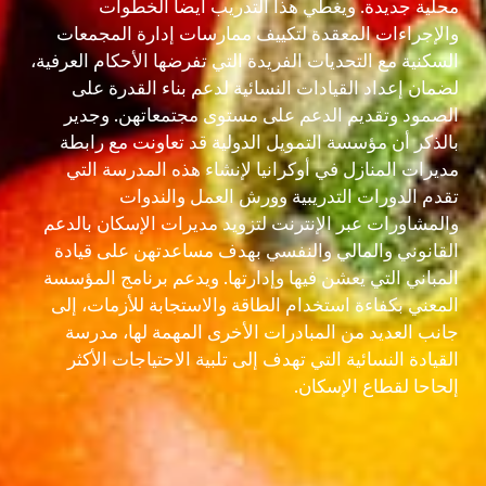
محلية جديدة. ويغطي هذا التدريب أيضا الخطوات
والإجراءات المعقدة لتكييف ممارسات إدارة المجمعات
السكنية مع التحديات الفريدة التي تفرضها الأحكام العرفية،
لضمان إعداد القيادات النسائية لدعم بناء القدرة على
الصمود وتقديم الدعم على مستوى مجتمعاتهن. وجدير
بالذكر أن مؤسسة التمويل الدولية قد تعاونت مع رابطة
مديرات المنازل في أوكرانيا لإنشاء هذه المدرسة التي
تقدم الدورات التدريبية وورش العمل والندوات
والمشاورات عبر الإنترنت لتزويد مديرات الإسكان بالدعم
القانوني والمالي والنفسي بهدف مساعدتهن على قيادة
المباني التي يعشن فيها وإدارتها. ويدعم برنامج المؤسسة
المعني بكفاءة استخدام الطاقة والاستجابة للأزمات، إلى
جانب العديد من المبادرات الأخرى المهمة لها، مدرسة
القيادة النسائية التي تهدف إلى تلبية الاحتياجات الأكثر
إلحاحا لقطاع الإسكان.