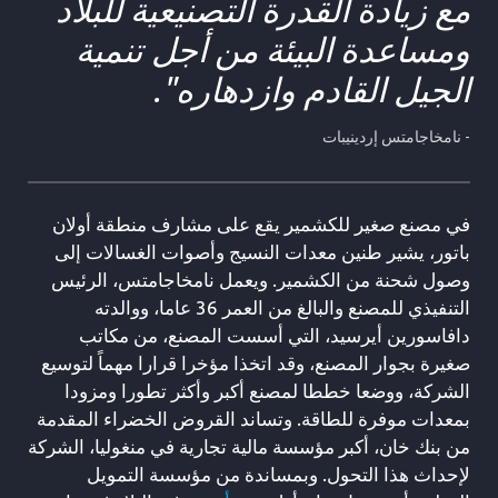
مع زيادة القدرة التصنيعية للبلاد
ومساعدة البيئة من أجل تنمية
الجيل القادم وازدهاره".
- نامخاجامتس إردينيبات
في مصنع صغير للكشمير يقع على مشارف منطقة أولان
باتور، يشير طنين معدات النسيج وأصوات الغسالات إلى
وصول شحنة من الكشمير. ويعمل نامخاجامتس، الرئيس
التنفيذي للمصنع والبالغ من العمر 36 عاما، ووالدته
دافاسورين أيرسيد، التي أسست المصنع، من مكاتب
صغيرة بجوار المصنع، وقد اتخذا مؤخرا قرارا مهماً لتوسيع
الشركة، ووضعا خططا لمصنع أكبر وأكثر تطورا ومزودا
بمعدات موفرة للطاقة. وتساند القروض الخضراء المقدمة
من بنك خان، أكبر مؤسسة مالية تجارية في منغوليا، الشركة
لإحداث هذا التحول. وبمساندة من مؤسسة التمويل