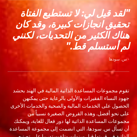
"لقد قيل لي: لا تستطيع الفتاة
تحقيق انجازات كبيرة،
وقد كان
هناك الكثير من التحديات، لكنني
لم أستسلم قط."
- س. سودها
تقوم مجموعات المساعدة الذاتية المالية في الهند بحشد
جهود النساء الفقيرات والأولى بالرعاية حتى يمكنهن
الحصول على الخدمات المالية والصحية والخدمات الأخرى
على نحو أفضل. وهذه القروض الصغيرة نسبياً من
مجموعات المساعدة الذاتية لها دور فعال للغاية، ويمكنك
أن تسأل س. سودها، التي انضمت إلى مجموعة المساعدة
الذاتية في قريتها قبل سنوات وتلقت تدريبا على تصنيع