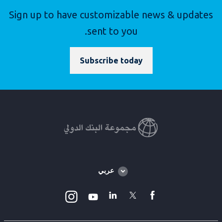
Sign up to have customizable news & updates
sent to you.
Subscribe today
Global
عربي
language
toggler
Instagram
Linkedin
Twitter
facebook
Youtube