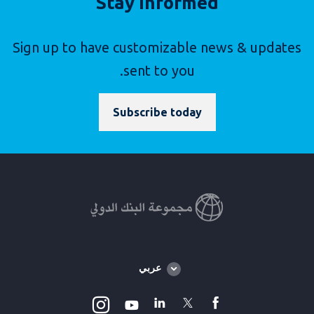
Stay Informed
Sign up to have customizable news & updates
sent to you.
Subscribe today
Global
عربي
language
toggler
Instagram
Linkedin
Twitter
facebook
Youtube