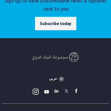
Sign up to have customizable news & updates
sent to you.
Subscribe today
Global
عربي
language
toggler
Instagram
Linkedin
Twitter
facebook
Youtube