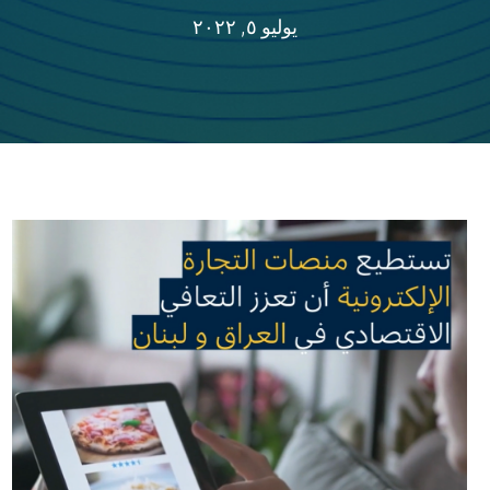
يوليو ٥, ٢٠٢٢