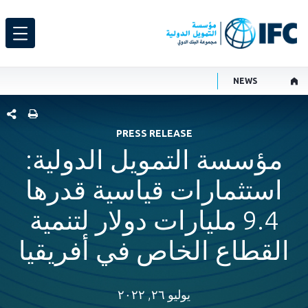
NEWS
شارك هذ
PRESS RELEASE
مؤسسة التمويل الدولية:
استثمارات قياسية قدرها
9.4 مليارات دولار لتنمية
القطاع الخاص في أفريقيا
يوليو ٢٦, ٢٠٢٢