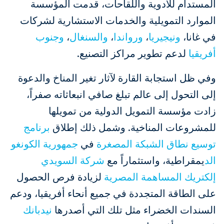
المستدام للأدوية واللقاحات، قدمت المؤسسة
الموارد التمويلية والخدمات الاستشارية لشركات
في غانا،
ونيجيريا
،
ورواندا
،
والسنغال
،
وجنوب
أفريقيا
لدعم تطوير مراكز التصنيع.
وفي ظل استجابة القارة لآثار تغير المناخ والدعوة
إلى التحول إلى عالم تبلغ صافي انبعاثاته صفراً،
زادت مؤسسة التمويل الدولية من تمويلها
للمشروعات المناخية. وشمل ذلك إطلاق
برنامج
توسيع نطاق الشبكة المصغرة
في
جمهورية الكونغو
الد
يمقراطية، واستثماراً مع
شركة السويدي
إلكتريك المساهمة المصرية
لزيادة فرص الحصول
على الطاقة المتجددة في جميع أنحاء أفريقيا، ودعم
السندات الخضراء مثل تلك التي أصدرها
نيدبانك