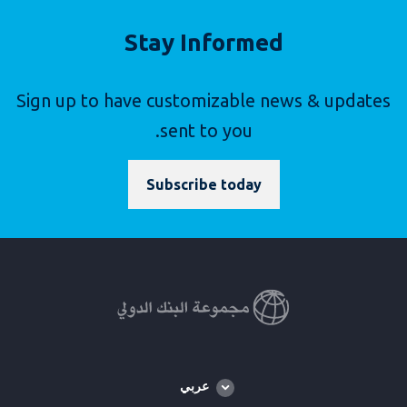
Stay Informed
Sign up to have customizable news & updates
sent to you.
Subscribe today
Global
عربي
language