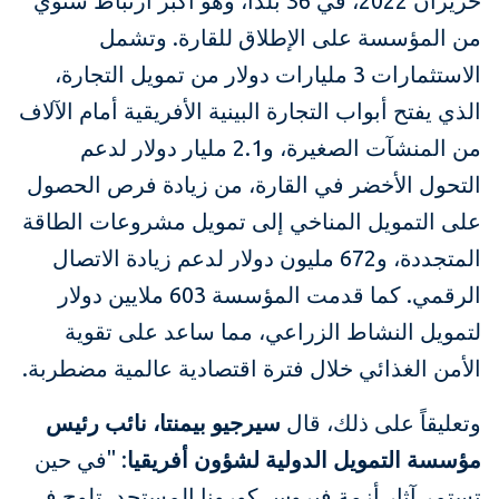
حزيران 2022، في 36 بلداً، وهو أكبر ارتباط سنوي
من المؤسسة على الإطلاق للقارة. وتشمل
الاستثمارات 3 مليارات دولار من تمويل التجارة،
الذي يفتح أبواب التجارة البينية الأفريقية أمام الآلاف
من المنشآت الصغيرة، و2.1 مليار دولار لدعم
التحول الأخضر في القارة، من زيادة فرص الحصول
على التمويل المناخي إلى تمويل مشروعات الطاقة
المتجددة، و672 مليون دولار لدعم زيادة الاتصال
الرقمي. كما قدمت المؤسسة 603 ملايين دولار
لتمويل النشاط الزراعي، مما ساعد على تقوية
الأمن الغذائي خلال فترة اقتصادية عالمية مضطربة.
وتعليقاً على ذلك، قال
سيرجيو بيمنتا، نائب رئيس
مؤسسة التمويل الدولية لشؤون أفريقيا
: "في حين
تستمر آثار أزمة فيروس كورونا المستجد، تلوح في