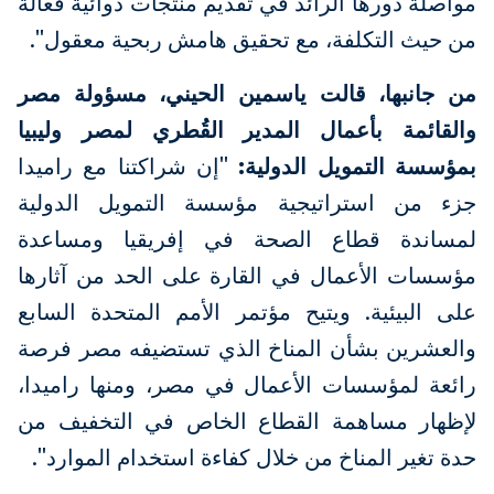
مواصلة دورها الرائد في تقديم منتجات دوائية فعّالة
من حيث التكلفة، مع تحقيق هامش ربحية معقول".
من جانبها، قالت ياسمين الحيني، مسؤولة مصر
والقائمة بأعمال المدير القُطري لمصر وليبيا
بمؤسسة التمويل الدولية:
"إن شراكتنا مع راميدا
جزء من استراتيجية مؤسسة التمويل الدولية
لمساندة قطاع الصحة في إفريقيا ومساعدة
مؤسسات الأعمال في القارة على الحد من آثارها
على البيئية. ويتيح مؤتمر الأمم المتحدة السابع
والعشرين بشأن المناخ الذي تستضيفه مصر فرصة
رائعة لمؤسسات الأعمال في مصر، ومنها راميدا،
لإظهار مساهمة القطاع الخاص في التخفيف من
حدة تغير المناخ من خلال كفاءة استخدام الموارد".