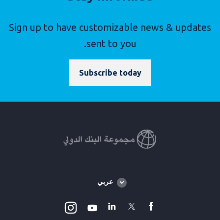
Sign up to have customizable news & updates
sent to you.
Subscribe today
Global
عربي
language
toggler
Instagram
Linkedin
Twitter
facebook
Youtube