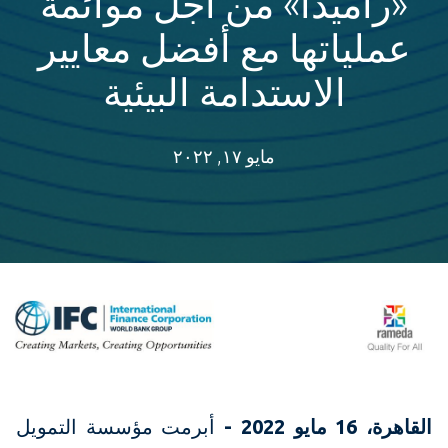
«راميدا» من أجل موائمة
عملياتها مع أفضل معايير
الاستدامة البيئية
مايو ١٧, ٢٠٢٢
القاهرة،
16
مايو 2022 -
أبرمت مؤسسة التمويل