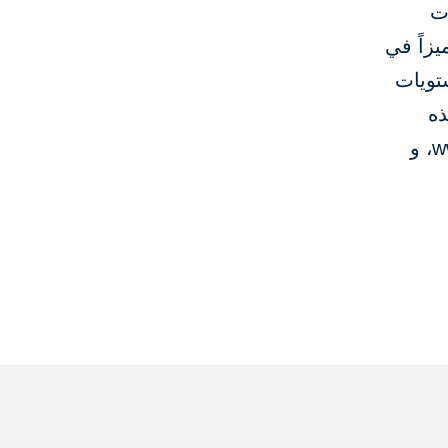
عات
مميزاً في
تويات
ذه
المواقع على شبكة الإنترنت: www.worldbank.org، www.miga.org، و