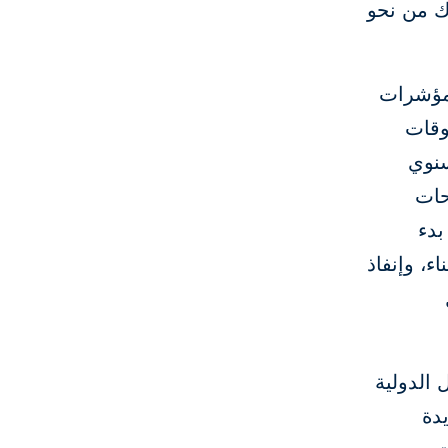
اد يزدهر"، وضم أكثر من 400 مشارك من نحو
ومؤشرات
وقات
سنوي
حات
بدء
ء، وإنفاذ
 الدولية
دة