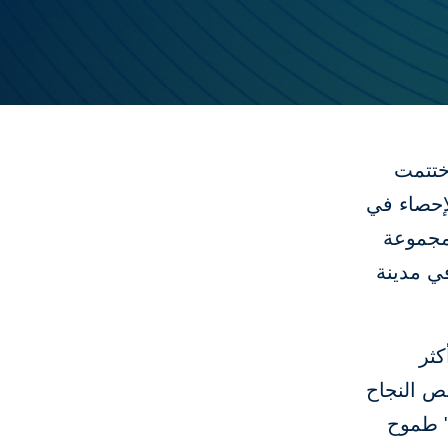
ختتمت
لإحصاء في
لمجموعة
في مدينة
كثر
ص النجاح
" طموح