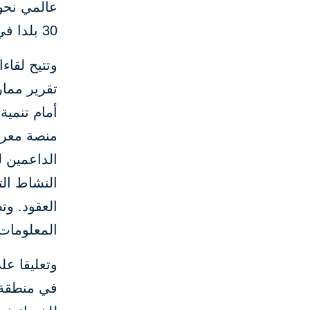
30 بلدا في أفريقيا وآسيا وأوروبا والشرق الأوسط.
وتتيح لقا
تقرير مما
أمام تنمية
منصة معرفي
الداعمين لب
النشاط الت
العقود. و
المعلومات 
وتعليقا عل
في منطقة ا