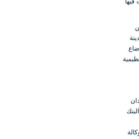
 فيها
ن
اقتصادا ومدينة
ضاع
ظيمية
دان
لبنك
تمويل الدولية (IFC)، والوكالة