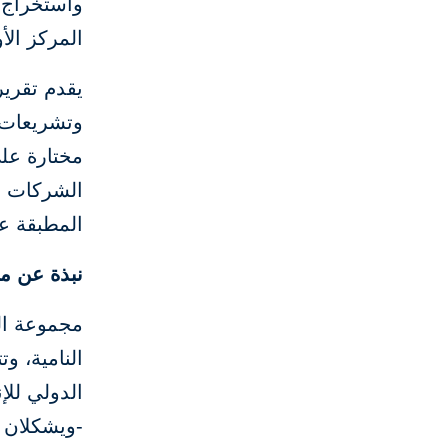
واستخراج ت
المركز الأ
يقدم تقرير
مختارة عل
الشركات ال
المطبقة عل
نبذة عن م
مجموعة الب
النامية، و