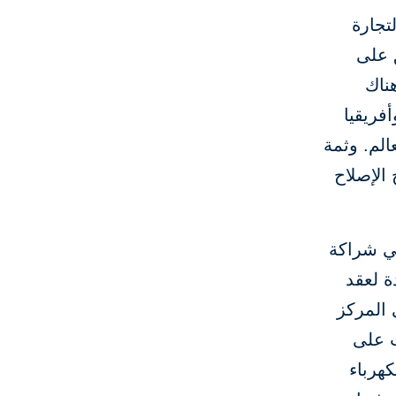
تجارة
ق على
ناك
فريقيا
الم. وثمة
الإصلاح
في شراكة
ة لعقد
 المركز
ت على
هرباء