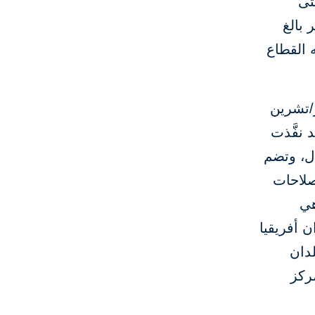
تى
 بالغ
 القطاع
 في أكتوبر/تشرين
د نفَّذت
بيئة الأعمال، وتضم
صلاحات
هي
ن أفريقيا
بلدان
ركز