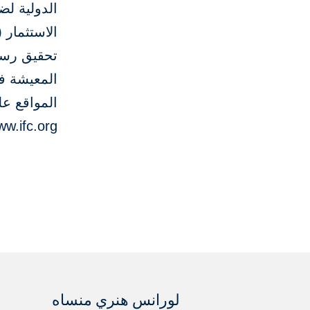
تحقيق رسا
المعيشة في
w.ifc.org
لورانس هنري منساه