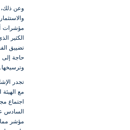
وعن ذلك، 
والاستثمار
مؤشرات أن
الكثير الذ
تضييق الفج
حاجة إلى 
وترسيخها."
تجدر الإش
مع الهيئة 
اجتماع مجم
السادس عش
مؤشر ممار