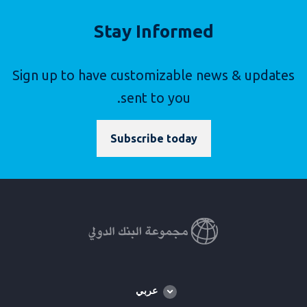
Stay Informed
Sign up to have customizable news & updates
sent to you.
Subscribe today
Global
عربي
language