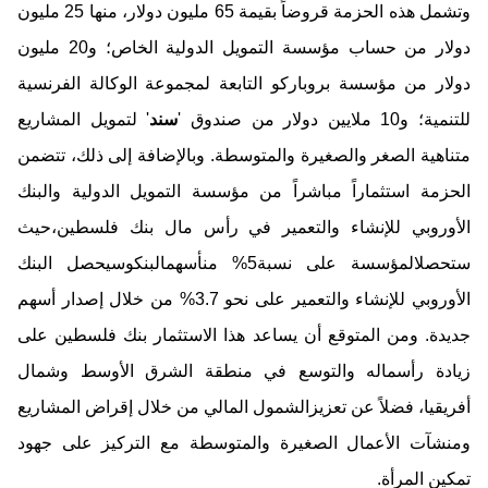
وتشمل هذه الحزمة قروضاً بقيمة 65 مليون دولار، منها
5
2
مليون
دولار من حساب مؤسسة
التمويل الدولية
الخاص؛ و20 مليون
دولار من مؤسسة
بروباركو
التابعة لمجموعة الوكالة الفرنسية
للتنمية؛ و10 ملايين دولار من صندوق '
سند
' لتمويل المشاريع
متناهية الصغر والصغيرة والمتوسطة. وبالإضافة إلى ذلك، تتضمن
الحزمة استثمار
اً
مباشر
اً
من مؤسسة
التمويل الدولية
والبنك
الأوروبي للإنشاء والتعمير
في
رأس مال
بنك فلسطين
،
حيث
ستحصل
المؤسسة
على نسبة
5%
من
أسهم
ال
بنك
وسي
حصل
البنك
الأوروبي للإنشاء والتعمير
على
نحو 3.7% من خلال إصدار أسهم
جديدة. ومن المتوقع أن يساعد هذا الاستثمار بنك فلسطين
على
زيادة رأسماله والتوسع في منطقة الشرق الأوسط وشمال
أفريقيا،
فضلاً عن
تعزيز
الشمول المالي من خلال إقراض المشاريع
ومنشآت الأعمال الصغيرة والمتوسطة مع التركيز على
جهود
تمكين المرأة.