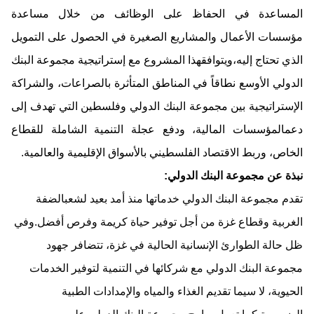
المساعدة في الحفاظ على الوظائف من خلال مساعدة
مؤسسات الأعمال والمشاريع الصغيرة في الحصول على التمويل
الذي تحتاج إليه،
ويتوافق
هذا المشروع مع إستراتيجية مجموعة البنك
الدولي الأوسع نطاقاً في المناطق المتأثرة
بالصراعات
،
و
الشراكة
الإستراتيجية بين مجموعة
البنك الدولي
وفلسطين التي تهدف إلى
دعم
المؤسسات المالية، ودفع عجلة التنمية الشاملة للقطاع
الخاص، وربط الاقتصاد الفلسطيني بالأسواق الإقليمية والعالمية.
نبذة عن
مجموعة البنك الدولي:
تقدم
مجموعة البنك الدولي
خدماتها
منذ أمد بعيد لشعب
الضفة
الغربية وقطاع غزة من أجل
توفير
حياة كريمة وفرص أفضل.
وفي
ظل حالة الطوارئ الإنسانية الحالية في غزة، تتضافر جهود
مجموعة
البنك الدولي
مع شركا
ئها في
التنمية
لتوفير الخدمات
الحيوية
، لا سيما تقديم الغذاء والمياه والإمدادات الطبية