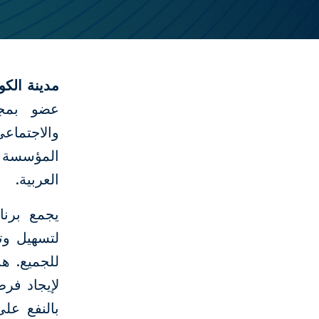
مدينة الك
عضو بمجم
والاجتماعي
المؤسسة ل
العربية.
يجمع برنا
لتسهيل وت
للجميع. ه
بالنفع عل