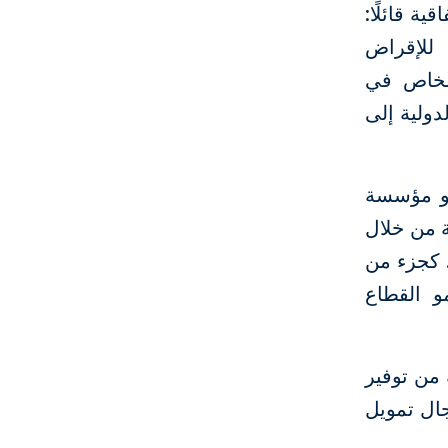
ة قائلًا:
 للإقراض
الخاص في
دولية إلى
هو مؤسسة
ة من خلال
. كجزء من
لار لدعم نمو القطاع
الدولية من توفير
مجال تمويل