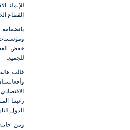
للإنماء ا
القطاع الخ
بانضمامه إ
ومؤسسات 
خفض الفقر
للجميع.
قالت هالة
وأفغانستا
الاقتصادي
رغبتنا الم
الدول النام
ومن جانبه