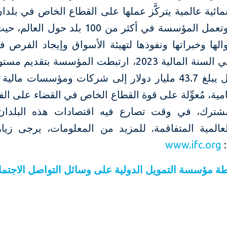
ئية عالمية يتركَّز عملها على القطاع الخاص في بلدا
الصاعدة. وتعمل المؤسسة في أكثر من 100 بلد ح
ها وخبراتها ونفوذها لتهيئة الأسواق وإيجاد الفرص ف
النامية. وفي السنة المالية 2023، ارتبطت المؤسسة بتق
من التمويل يبلغ 43.7 مليار دولار إلى شركات ومؤسسات م
نامية، مُعوِّلة على قوة القطاع الخاص في القضاء على الف
مشترك، في وقت تصارع فيه اقتصادات هذه البلدان 
لعالمية المتفاقمة. للمزيد من المعلومات، يرجى زيار
:
www.ifc.org
طة
مؤسسة
التمويل
الدولية
على
وسائل
التواصل
الاجتم