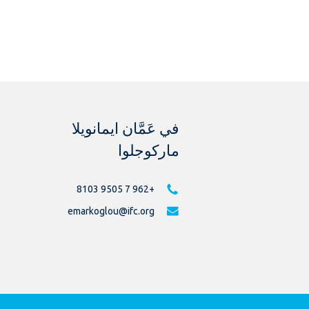
في عَمَّان ايمانويلا
ماركوجلوا
+962 7 9505 8103
emarkoglou@ifc.org