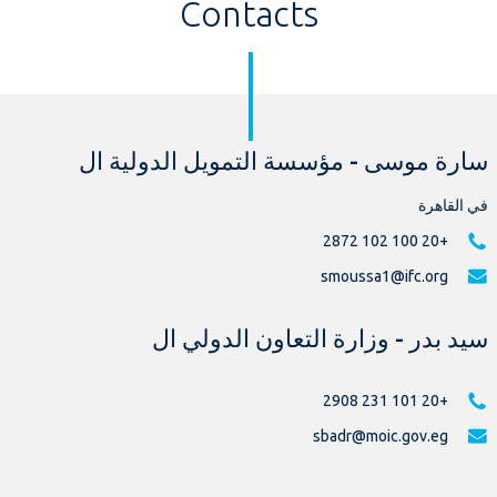
Contacts
سارة موسى - مؤسسة التمويل الدولية ال
في القاهرة
+20 100 102 2872
smoussa1@ifc.org
سيد بدر - وزارة التعاون الدولي ال
+20 101 231 2908
sbadr@moic.gov.eg