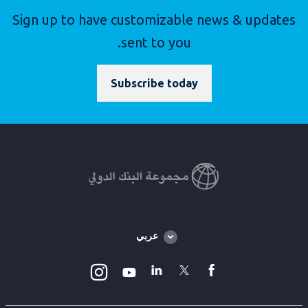
Sign up to have customizable news & updates
sent to you.
Subscribe today
Global
عربي
language
toggler
Instagram
Linkedin
Twitter
facebook
Youtube