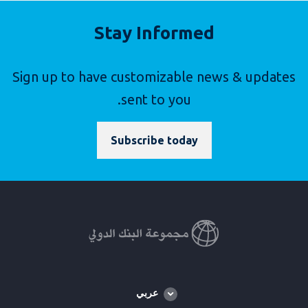
Stay Informed
Sign up to have customizable news & updates
sent to you.
Subscribe today
Global
عربي
language